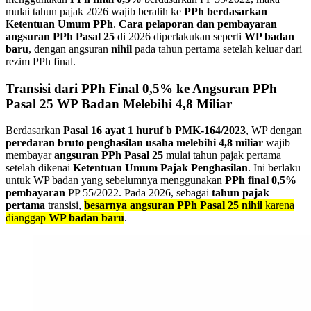
mulai tahun pajak 2026 wajib beralih ke
PPh berdasarkan
Ketentuan Umum PPh
.
Cara pelaporan dan pembayaran
angsuran PPh Pasal 25
di 2026 diperlakukan seperti
WP badan
baru
, dengan angsuran
nihil
pada tahun pertama setelah keluar dari
rezim PPh final.
Transisi dari PPh Final 0,5% ke Angsuran PPh
Pasal 25 WP Badan Melebihi 4,8 Miliar
Berdasarkan
Pasal 16 ayat 1 huruf b PMK-164/2023
, WP dengan
peredaran bruto penghasilan usaha melebihi 4,8 miliar
wajib
membayar
angsuran PPh Pasal 25
mulai tahun pajak pertama
setelah dikenai
Ketentuan Umum Pajak Penghasilan
. Ini berlaku
untuk WP badan yang sebelumnya menggunakan
PPh final 0,5%
pembayaran
PP 55/2022. Pada 2026, sebagai
tahun pajak
pertama
transisi,
besarnya angsuran PPh Pasal 25 nihil
karena
dianggap
WP badan baru
.