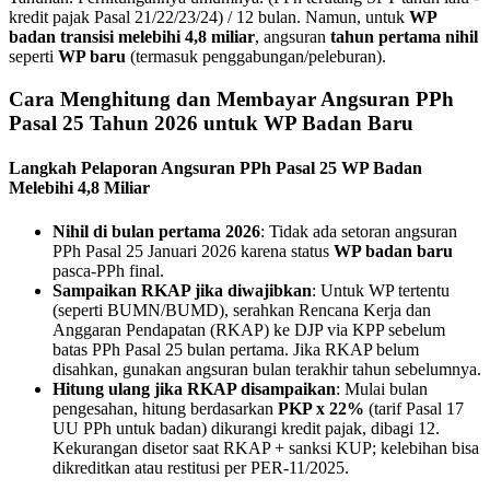
kredit pajak Pasal 21/22/23/24) / 12 bulan. Namun, untuk
WP
badan transisi melebihi 4,8 miliar
, angsuran
tahun pertama nihil
seperti
WP baru
(termasuk penggabungan/peleburan).
Cara Menghitung dan Membayar Angsuran PPh
Pasal 25 Tahun 2026 untuk WP Badan Baru
Langkah Pelaporan Angsuran PPh Pasal 25 WP Badan
Melebihi 4,8 Miliar
Nihil di bulan pertama 2026
: Tidak ada setoran angsuran
PPh Pasal 25 Januari 2026 karena status
WP badan baru
pasca-PPh final.
Sampaikan RKAP jika diwajibkan
: Untuk WP tertentu
(seperti BUMN/BUMD), serahkan Rencana Kerja dan
Anggaran Pendapatan (RKAP) ke DJP via KPP sebelum
batas PPh Pasal 25 bulan pertama. Jika RKAP belum
disahkan, gunakan angsuran bulan terakhir tahun sebelumnya.
Hitung ulang jika RKAP disampaikan
: Mulai bulan
pengesahan, hitung berdasarkan
PKP x 22%
(tarif Pasal 17
UU PPh untuk badan) dikurangi kredit pajak, dibagi 12.
Kekurangan disetor saat RKAP + sanksi KUP; kelebihan bisa
dikreditkan atau restitusi per PER-11/2025.