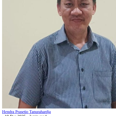
Hendra Prasetio Tanurahardja