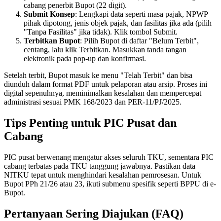
cabang penerbit Bupot (22 digit).
Submit Konsep
: Lengkapi data seperti masa pajak, NPWP
pihak dipotong, jenis objek pajak, dan fasilitas jika ada (pilih
"Tanpa Fasilitas" jika tidak). Klik tombol Submit.
Terbitkan Bupot
: Pilih Bupot di daftar "Belum Terbit",
centang, lalu klik Terbitkan. Masukkan tanda tangan
elektronik pada pop-up dan konfirmasi.
Setelah terbit, Bupot masuk ke menu "Telah Terbit" dan bisa
diunduh dalam format PDF untuk pelaporan atau arsip. Proses ini
digital sepenuhnya, meminimalkan kesalahan dan mempercepat
administrasi sesuai PMK 168/2023 dan PER-11/PJ/2025.
Tips Penting untuk PIC Pusat dan
Cabang
PIC pusat berwenang mengatur akses seluruh TKU, sementara PIC
cabang terbatas pada TKU tanggung jawabnya. Pastikan data
NITKU tepat untuk menghindari kesalahan pemrosesan. Untuk
Bupot PPh 21/26 atau 23, ikuti submenu spesifik seperti BPPU di e-
Bupot.
Pertanyaan Sering Diajukan (FAQ)