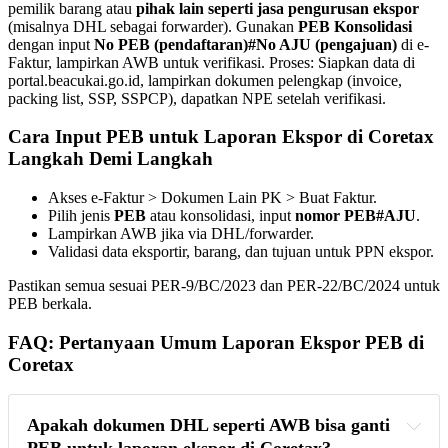
pemilik barang atau
pihak lain seperti jasa pengurusan ekspor
(misalnya DHL sebagai forwarder). Gunakan
PEB Konsolidasi
dengan input
No PEB (pendaftaran)#No AJU (pengajuan)
di e-
Faktur, lampirkan AWB untuk verifikasi. Proses: Siapkan data di
portal.beacukai.go.id, lampirkan dokumen pelengkap (invoice,
packing list, SSP, SSPCP), dapatkan NPE setelah verifikasi.
Cara Input PEB untuk Laporan Ekspor di Coretax
Langkah Demi Langkah
Akses e-Faktur > Dokumen Lain PK > Buat Faktur.
Pilih jenis
PEB
atau konsolidasi, input
nomor PEB#AJU
.
Lampirkan AWB jika via DHL/forwarder.
Validasi data eksportir, barang, dan tujuan untuk PPN ekspor.
Pastikan semua sesuai PER-9/BC/2023 dan PER-22/BC/2024 untuk
PEB berkala.
FAQ: Pertanyaan Umum Laporan Ekspor PEB di
Coretax
Apakah dokumen DHL seperti AWB bisa ganti 
PEB untuk laporan ekspor di Coretax?