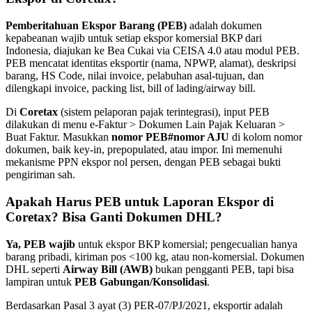
Pemberitahuan Ekspor Barang (PEB)
adalah dokumen
kepabeanan wajib untuk setiap ekspor komersial BKP dari
Indonesia, diajukan ke Bea Cukai via CEISA 4.0 atau modul PEB.
PEB mencatat identitas eksportir (nama, NPWP, alamat), deskripsi
barang, HS Code, nilai invoice, pelabuhan asal-tujuan, dan
dilengkapi invoice, packing list, bill of lading/airway bill.
Di
Coretax
(sistem pelaporan pajak terintegrasi), input PEB
dilakukan di menu e-Faktur > Dokumen Lain Pajak Keluaran >
Buat Faktur. Masukkan
nomor PEB#nomor AJU
di kolom nomor
dokumen, baik key-in, prepopulated, atau impor. Ini memenuhi
mekanisme PPN ekspor nol persen, dengan PEB sebagai bukti
pengiriman sah.
Apakah Harus PEB untuk Laporan Ekspor di
Coretax? Bisa Ganti Dokumen DHL?
Ya, PEB wajib
untuk ekspor BKP komersial; pengecualian hanya
barang pribadi, kiriman pos <100 kg, atau non-komersial. Dokumen
DHL seperti
Airway Bill (AWB)
bukan pengganti PEB, tapi bisa
lampiran untuk
PEB Gabungan/Konsolidasi
.
Berdasarkan Pasal 3 ayat (3) PER-07/PJ/2021, eksportir adalah