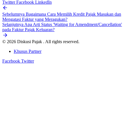
Twitter
Facebook
LinkedIn
Sebelumnya
Bagaimana Cara Memilih Kredit Pajak Masukan dan
Mengatasi Faktur yang Meragukan?
Selanjutnya
Apa Arti Status 'Waiting for Amendment/Cancellation'
pada Faktur Pajak Keluaran?
© 2026 Diskusi Pajak . All rights reserved.
Khusus Partner
Facebook
Twitter