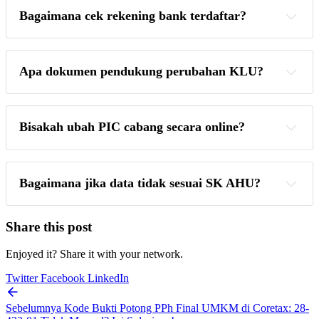
Bagaimana cek rekening bank terdaftar?
Portal Saya > Profil Saya > Detail Bank
Apa dokumen pendukung perubahan KLU?
Bisakah ubah PIC cabang secara online?
Profil Saya > Informasi Umum > Tempat Kegiatan 
Usaha/Sub Unit > Edit
Bagaimana jika data tidak sesuai SK AHU?
Share this post
Enjoyed it? Share it with your network.
Twitter
Facebook
LinkedIn
Sebelumnya
Kode Bukti Potong PPh Final UMKM di Coretax: 28-