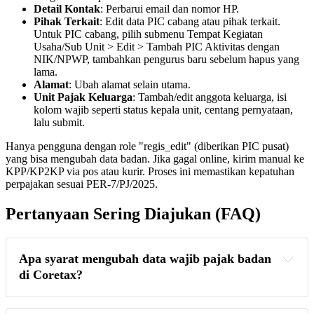
Detail Kontak
: Perbarui email dan nomor HP.
Pihak Terkait
: Edit data PIC cabang atau pihak terkait.
Untuk PIC cabang, pilih submenu Tempat Kegiatan
Usaha/Sub Unit > Edit > Tambah PIC Aktivitas dengan
NIK/NPWP, tambahkan pengurus baru sebelum hapus yang
lama.
Alamat
: Ubah alamat selain utama.
Unit Pajak Keluarga
: Tambah/edit anggota keluarga, isi
kolom wajib seperti status kepala unit, centang pernyataan,
lalu submit.
Hanya pengguna dengan role "regis_edit" (diberikan PIC pusat)
yang bisa mengubah data badan. Jika gagal online, kirim manual ke
KPP/KP2KP via pos atau kurir. Proses ini memastikan kepatuhan
perpajakan sesuai PER-7/PJ/2025.
Pertanyaan Sering Diajukan (FAQ)
Apa syarat mengubah data wajib pajak badan 
di Coretax?