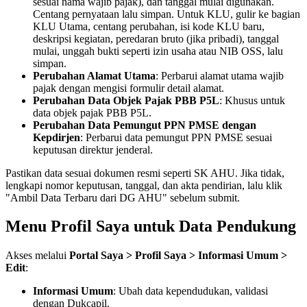
sesuai nama wajib pajak), dan tanggal mulai digunakan.
Centang pernyataan lalu simpan. Untuk KLU, gulir ke bagian
KLU Utama, centang perubahan, isi kode KLU baru,
deskripsi kegiatan, peredaran bruto (jika pribadi), tanggal
mulai, unggah bukti seperti izin usaha atau NIB OSS, lalu
simpan.
Perubahan Alamat Utama
: Perbarui alamat utama wajib
pajak dengan mengisi formulir detail alamat.
Perubahan Data Objek Pajak PBB P5L
: Khusus untuk
data objek pajak PBB P5L.
Perubahan Data Pemungut PPN PMSE dengan
Kepdirjen
: Perbarui data pemungut PPN PMSE sesuai
keputusan direktur jenderal.
Pastikan data sesuai dokumen resmi seperti SK AHU. Jika tidak,
lengkapi nomor keputusan, tanggal, dan akta pendirian, lalu klik
"Ambil Data Terbaru dari DG AHU" sebelum submit.
Menu Profil Saya untuk Data Pendukung
Akses melalui
Portal Saya > Profil Saya > Informasi Umum >
Edit
:
Informasi Umum
: Ubah data kependudukan, validasi
dengan Dukcapil.