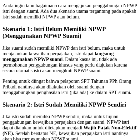
Anda ingin tahu bagaimana cara mengajukan penggabungan NPWP
istri dengan suami. Ada dua skenario utama tergantung pada apakah
istri sudah memiliki NPWP atau belum.
Skenario 1: Istri Belum Memiliki NPWP
(Menggunakan NPWP Suami)
Jika suami sudah memiliki NPWP dan istri belum, maka untuk
menjalankan kewajiban perpajakan, istri dapat
langsung
menggunakan NPWP suami
. Dalam kasus ini, tidak ada
permohonan penggabungan khusus yang perlu diajukan karena
secara otomatis istri akan mengikuti NPWP suami.
Penting untuk diingat bahwa pelaporan SPT Tahunan PPh Orang
Pribadi nantinya akan dilakukan oleh suami dengan
menggabungkan penghasilan istri (jika ada) ke dalam SPT suami.
Skenario 2: Istri Sudah Memiliki NPWP Sendiri
Jika istri sudah memiliki NPWP sendiri, maka untuk tujuan
penggabungan kewajiban perpajakan dengan suami, NPWP istri
dapat diajukan untuk ditetapkan menjadi
Wajib Pajak Non-Efektif
(NE)
. Setelah berstatus NE, kewajiban perpajakan istri nantinya
akan bisa menggunakan NPWP suami.