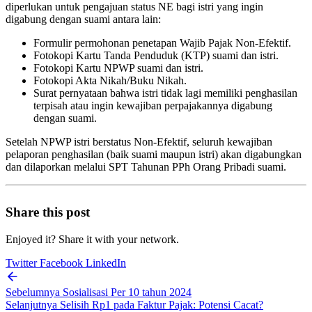
diperlukan untuk pengajuan status NE bagi istri yang ingin
digabung dengan suami antara lain:
Formulir permohonan penetapan Wajib Pajak Non-Efektif.
Fotokopi Kartu Tanda Penduduk (KTP) suami dan istri.
Fotokopi Kartu NPWP suami dan istri.
Fotokopi Akta Nikah/Buku Nikah.
Surat pernyataan bahwa istri tidak lagi memiliki penghasilan
terpisah atau ingin kewajiban perpajakannya digabung
dengan suami.
Setelah NPWP istri berstatus Non-Efektif, seluruh kewajiban
pelaporan penghasilan (baik suami maupun istri) akan digabungkan
dan dilaporkan melalui SPT Tahunan PPh Orang Pribadi suami.
Share this post
Enjoyed it? Share it with your network.
Twitter
Facebook
LinkedIn
Sebelumnya
Sosialisasi Per 10 tahun 2024
Selanjutnya
Selisih Rp1 pada Faktur Pajak: Potensi Cacat?