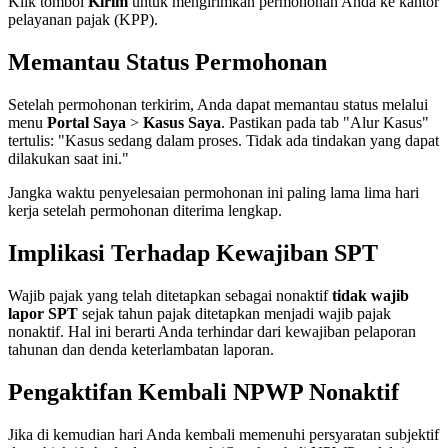
Klik tombol
Kirim
untuk mengirimkan permohonan Anda ke kantor
pelayanan pajak (KPP).
Memantau Status Permohonan
Setelah permohonan terkirim, Anda dapat memantau status melalui
menu
Portal Saya
>
Kasus Saya
. Pastikan pada tab "Alur Kasus"
tertulis: "Kasus sedang dalam proses. Tidak ada tindakan yang dapat
dilakukan saat ini."
Jangka waktu penyelesaian permohonan ini paling lama lima hari
kerja setelah permohonan diterima lengkap.
Implikasi Terhadap Kewajiban SPT
Wajib pajak yang telah ditetapkan sebagai nonaktif
tidak wajib
lapor SPT
sejak tahun pajak ditetapkan menjadi wajib pajak
nonaktif. Hal ini berarti Anda terhindar dari kewajiban pelaporan
tahunan dan denda keterlambatan laporan.
Pengaktifan Kembali NPWP Nonaktif
Jika di kemudian hari Anda kembali memenuhi persyaratan subjektif