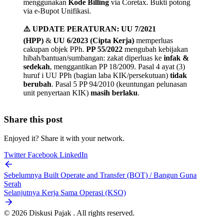
menggunakan
Kode Billing
via Coretax. Bukti potong
via e-Bupot Unifikasi.
⚠️ UPDATE PERATURAN:
UU 7/2021
(HPP)
&
UU 6/2023 (Cipta Kerja)
memperluas
cakupan objek PPh.
PP 55/2022
mengubah kebijakan
hibah/bantuan/sumbangan: zakat diperluas ke
infak &
sedekah
, menggantikan PP 18/2009. Pasal 4 ayat (3)
huruf i UU PPh (bagian laba KIK/persekutuan)
tidak
berubah
. Pasal 5 PP 94/2010 (keuntungan pelunasan
unit penyertaan KIK)
masih berlaku
.
Share this post
Enjoyed it? Share it with your network.
Twitter
Facebook
LinkedIn
Sebelumnya
Built Operate and Transfer (BOT) / Bangun Guna
Serah
Selanjutnya
Kerja Sama Operasi (KSO)
© 2026 Diskusi Pajak . All rights reserved.