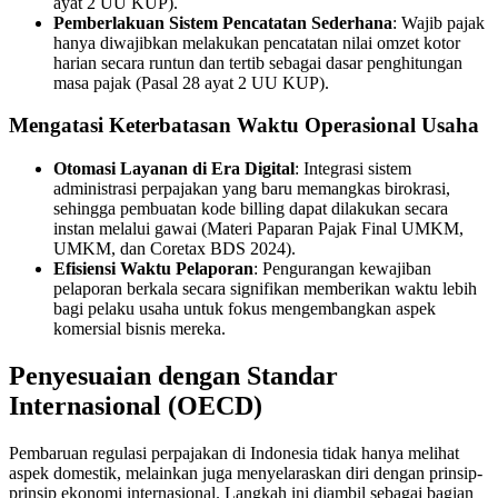
ayat 2 UU KUP).
Pemberlakuan Sistem Pencatatan Sederhana
: Wajib pajak
hanya diwajibkan melakukan pencatatan nilai omzet kotor
harian secara runtun dan tertib sebagai dasar penghitungan
masa pajak (Pasal 28 ayat 2 UU KUP).
Mengatasi Keterbatasan Waktu Operasional Usaha
Otomasi Layanan di Era Digital
: Integrasi sistem
administrasi perpajakan yang baru memangkas birokrasi,
sehingga pembuatan kode billing dapat dilakukan secara
instan melalui gawai (Materi Paparan Pajak Final UMKM,
UMKM, dan Coretax BDS 2024).
Efisiensi Waktu Pelaporan
: Pengurangan kewajiban
pelaporan berkala secara signifikan memberikan waktu lebih
bagi pelaku usaha untuk fokus mengembangkan aspek
komersial bisnis mereka.
Penyesuaian dengan Standar
Internasional (OECD)
Pembaruan regulasi perpajakan di Indonesia tidak hanya melihat
aspek domestik, melainkan juga menyelaraskan diri dengan prinsip-
prinsip ekonomi internasional. Langkah ini diambil sebagai bagian