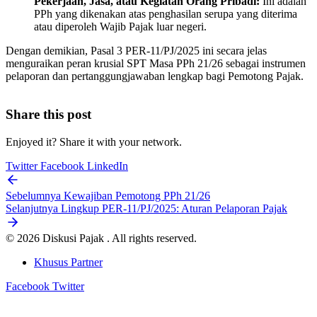
Pekerjaan, Jasa, atau Kegiatan Orang Pribadi:
Ini adalah
PPh yang dikenakan atas penghasilan serupa yang diterima
atau diperoleh Wajib Pajak luar negeri.
Dengan demikian, Pasal 3 PER-11/PJ/2025 ini secara jelas
menguraikan peran krusial SPT Masa PPh 21/26 sebagai instrumen
pelaporan dan pertanggungjawaban lengkap bagi Pemotong Pajak.
Share this post
Enjoyed it? Share it with your network.
Twitter
Facebook
LinkedIn
Sebelumnya
Kewajiban Pemotong PPh 21/26
Selanjutnya
Lingkup PER-11/PJ/2025: Aturan Pelaporan Pajak
© 2026 Diskusi Pajak . All rights reserved.
Khusus Partner
Facebook
Twitter