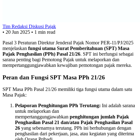
Tim Redaksi Diskusi Pajak
•
20 Jun 2025
•
1 min read
Pasal 3 Peraturan Direktur Jenderal Pajak Nomor PER-11/PJ/2025
menjelaskan
fungsi utama Surat Pemberitahuan (SPT) Masa
Pajak Penghasilan (PPh) Pasal 21/26
. SPT ini berfungsi sebagai
sarana penting bagi Pemotong Pajak untuk melaporkan dan
mempertanggungjawabkan kewajiban pemotongan pajak mereka.
Peran dan Fungsi SPT Masa PPh 21/26
SPT Masa PPh Pasal 21/26 memiliki tiga fungsi utama dalam satu
Masa Pajak:
Pelaporan Penghitungan PPh Terutang:
Ini adalah sarana
untuk melaporkan dan
mempertanggungjawabkan
penghitungan jumlah Pajak
Penghasilan Pasal 21 dan/atau Pajak Penghasilan Pasal
26
yang sebenarnya terutang. PPh ini berhubungan dengan
penghasilan dari pekerjaan, jasa, atau kegiatan yang diterima
oleh Orang Pribadi.