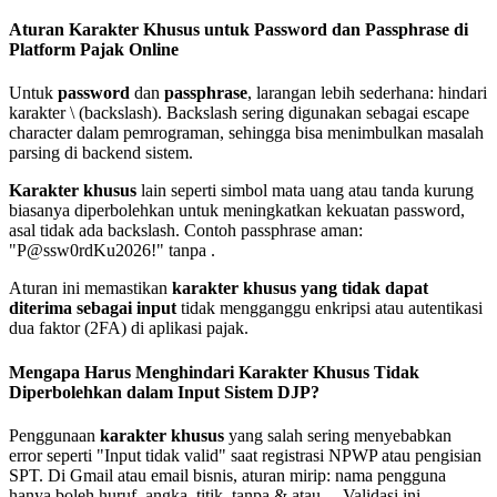
Aturan Karakter Khusus untuk Password dan Passphrase di
Platform Pajak Online
Untuk
password
dan
passphrase
, larangan lebih sederhana: hindari
karakter \ (backslash). Backslash sering digunakan sebagai escape
character dalam pemrograman, sehingga bisa menimbulkan masalah
parsing di backend sistem.
Karakter khusus
lain seperti simbol mata uang atau tanda kurung
biasanya diperbolehkan untuk meningkatkan kekuatan password,
asal tidak ada backslash. Contoh passphrase aman:
"P@ssw0rdKu2026!" tanpa .
Aturan ini memastikan
karakter khusus yang tidak dapat
diterima sebagai input
tidak mengganggu enkripsi atau autentikasi
dua faktor (2FA) di aplikasi pajak.
Mengapa Harus Menghindari Karakter Khusus Tidak
Diperbolehkan dalam Input Sistem DJP?
Penggunaan
karakter khusus
yang salah sering menyebabkan
error seperti "Input tidak valid" saat registrasi NPWP atau pengisian
SPT. Di Gmail atau email bisnis, aturan mirip: nama pengguna
hanya boleh huruf, angka, titik, tanpa & atau _. Validasi ini