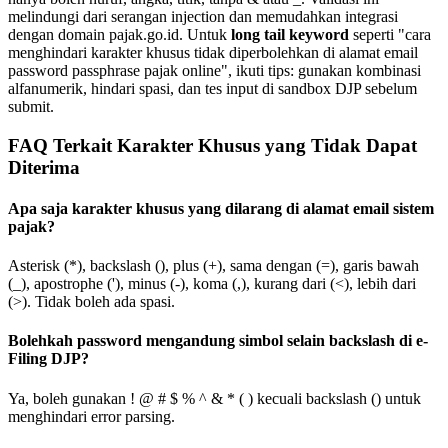
melindungi dari serangan injection dan memudahkan integrasi
dengan domain pajak.go.id. Untuk
long tail keyword
seperti "cara
menghindari karakter khusus tidak diperbolehkan di alamat email
password passphrase pajak online", ikuti tips: gunakan kombinasi
alfanumerik, hindari spasi, dan tes input di sandbox DJP sebelum
submit.
FAQ Terkait Karakter Khusus yang Tidak Dapat
Diterima
Apa saja karakter khusus yang dilarang di alamat email sistem
pajak?
Asterisk (*), backslash (), plus (+), sama dengan (=), garis bawah
(_), apostrophe ('), minus (-), koma (,), kurang dari (<), lebih dari
(>). Tidak boleh ada spasi.
Bolehkah password mengandung simbol selain backslash di e-
Filing DJP?
Ya, boleh gunakan ! @ # $ % ^ & * ( ) kecuali backslash () untuk
menghindari error parsing.