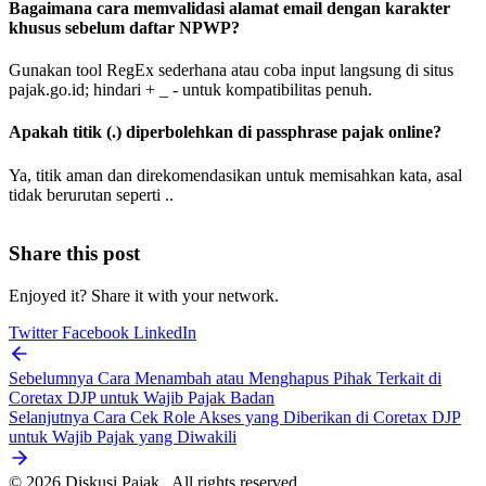
Bagaimana cara memvalidasi alamat email dengan karakter
khusus sebelum daftar NPWP?
Gunakan tool RegEx sederhana atau coba input langsung di situs
pajak.go.id; hindari + _ - untuk kompatibilitas penuh.
Apakah titik (.) diperbolehkan di passphrase pajak online?
Ya, titik aman dan direkomendasikan untuk memisahkan kata, asal
tidak berurutan seperti ..
Share this post
Enjoyed it? Share it with your network.
Twitter
Facebook
LinkedIn
Sebelumnya
Cara Menambah atau Menghapus Pihak Terkait di
Coretax DJP untuk Wajib Pajak Badan
Selanjutnya
Cara Cek Role Akses yang Diberikan di Coretax DJP
untuk Wajib Pajak yang Diwakili
© 2026 Diskusi Pajak . All rights reserved.