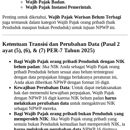
Wajib Pajak Badan
.
Wajib Pajak Instansi Pemerintah
.
Penting untuk diketahui,
Wajib Pajak Warisan Belum Terbagi
juga termasuk dalam kategori Wajib Pajak orang pribadi (baik
Penduduk maupun bukan Penduduk) untuk tujuan NPWP ini.
Ketentuan Transisi dan Perubahan Data (Pasal 2
ayat (5), (6), & (7) PER-7 Tahun 2025)
Bagi Wajib Pajak orang pribadi Penduduk dengan NIK
belum padan
: Jika NIK Anda sebagai Wajib Pajak orang
pribadi Penduduk belum sesuai atau belum terintegrasi
dengan data perpajakan hingga berlakunya peraturan ini,
Anda akan diberikan NPWP dengan format 16 digit.
Kewajiban Perubahan Data
: Untuk dapat melaksanakan
hak dan memenuhi kewajiban perpajakan, Wajib Pajak
dengan NPWP 16 digit karena NIK belum padan
harus
melakukan perubahan data
untuk mengaktivasi NIK
sebagai NPWP mereka.
Bagi Wajib Pajak orang pribadi bukan Penduduk yang
memperoleh NIK
: Jika Wajib Pajak orang pribadi yang
semula bukan Penduduk kemudian hari memperoleh NIK, ia
harus melakukan perubahan data
NPWP 16 digitnya