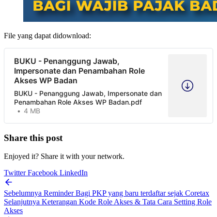
File yang dapat didownload:
BUKU - Penanggung Jawab,
Impersonate dan Penambahan Role
Akses WP Badan
BUKU - Penanggung Jawab, Impersonate dan
Penambahan Role Akses WP Badan.pdf
4 MB
Share this post
Enjoyed it? Share it with your network.
Twitter
Facebook
LinkedIn
Sebelumnya
Reminder Bagi PKP yang baru terdaftar sejak Coretax
Selanjutnya
Keterangan Kode Role Akses & Tata Cara Setting Role
Akses