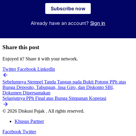
Subscribe now
Already have an account?
Sign in
Share this post
Enjoyed it? Share it with your network.
Twitter
Facebook
LinkedIn
Sebelumnya
Stempel Tanda Tangan pada Bukti Potong PPh atas
Bunga Deposito, Tabungan, Jasa Giro, dan Diskonto SBI,
Dokumen Dipersamakan
Selanjutnya
PPh Final atas Bunga Simpanan Koperasi
© 2026 Diskusi Pajak . All rights reserved.
Khusus Partner
Facebook
Twitter