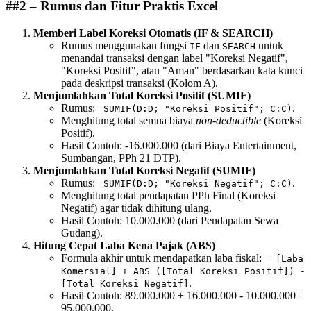
##2 – Rumus dan Fitur Praktis Excel
Memberi Label Koreksi Otomatis (IF & SEARCH)
Rumus menggunakan fungsi
dan
untuk
IF
SEARCH
menandai transaksi dengan label "Koreksi Negatif",
"Koreksi Positif", atau "Aman" berdasarkan kata kunci
pada deskripsi transaksi (Kolom A).
Menjumlahkan Total Koreksi Positif (SUMIF)
Rumus:
.
=SUMIF(D:D; "Koreksi Positif"; C:C)
Menghitung total semua biaya
non-deductible
(Koreksi
Positif).
Hasil Contoh: -16.000.000 (dari Biaya Entertainment,
Sumbangan, PPh 21 DTP).
Menjumlahkan Total Koreksi Negatif (SUMIF)
Rumus:
.
=SUMIF(D:D; "Koreksi Negatif"; C:C)
Menghitung total pendapatan PPh Final (Koreksi
Negatif) agar tidak dihitung ulang.
Hasil Contoh: 10.000.000 (dari Pendapatan Sewa
Gudang).
Hitung Cepat Laba Kena Pajak (ABS)
Formula akhir untuk mendapatkan laba fiskal:
= [Laba
Komersial] + ABS ([Total Koreksi Positif]) -
.
[Total Koreksi Negatif]
Hasil Contoh: 89.000.000 + 16.000.000 - 10.000.000 =
95.000.000.