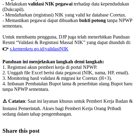
- Melakukan
validasi NIK pegawai
terhadap data kependudukan
(Dukcapil).
- Mendaftarkan (registrasi) NIK yang valid ke database Coretax.
- Memastikan pegawai dapat dibuatkan
bukti potong
tanpa NPWP
sementara.
Untuk membantu pengguna, DJP juga telah menerbitkan Panduan
Resmi “Validasi & Registrasi Massal NIK” yang dapat diunduh di:
👉
s.kemenkeu.go.id/validasiNIK
Panduan ini menjelaskan langkah demi langkah:
1. Registrasi akun pemberi kerja di portal NPWP.
2. Unggah file Excel berisi data pegawai (NIK, nama, HP, email).
3. Monitoring hasil validasi & migrasi ke Coretax (H+3).
4. Imbauan Pembatalan Bupot lama & penerbitan ulang Bupot baru
tanpa NPWP sementara.
⚠️
Catatan
: Saat ini layanan khusus untuk Pemberi Kerja Badan &
Instansi Pemerintah. Akses bagi Pemberi Kerja Orang Pribadi
sedang dalam tahap pengembangan.
Share this post