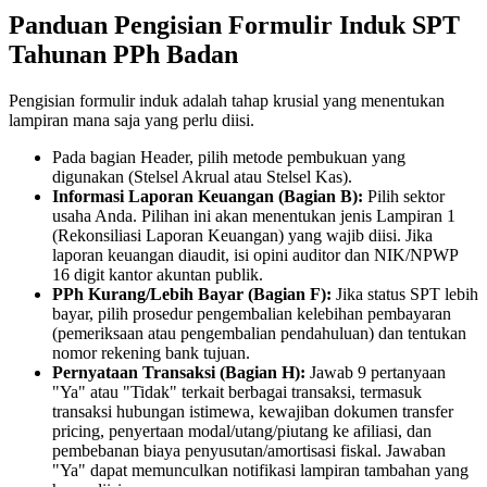
Panduan Pengisian Formulir Induk SPT
Tahunan PPh Badan
Pengisian formulir induk adalah tahap krusial yang menentukan
lampiran mana saja yang perlu diisi.
Pada bagian Header, pilih metode pembukuan yang
digunakan (Stelsel Akrual atau Stelsel Kas).
Informasi Laporan Keuangan (Bagian B):
Pilih sektor
usaha Anda. Pilihan ini akan menentukan jenis Lampiran 1
(Rekonsiliasi Laporan Keuangan) yang wajib diisi. Jika
laporan keuangan diaudit, isi opini auditor dan NIK/NPWP
16 digit kantor akuntan publik.
PPh Kurang/Lebih Bayar (Bagian F):
Jika status SPT lebih
bayar, pilih prosedur pengembalian kelebihan pembayaran
(pemeriksaan atau pengembalian pendahuluan) dan tentukan
nomor rekening bank tujuan.
Pernyataan Transaksi (Bagian H):
Jawab 9 pertanyaan
"Ya" atau "Tidak" terkait berbagai transaksi, termasuk
transaksi hubungan istimewa, kewajiban dokumen transfer
pricing, penyertaan modal/utang/piutang ke afiliasi, dan
pembebanan biaya penyusutan/amortisasi fiskal. Jawaban
"Ya" dapat memunculkan notifikasi lampiran tambahan yang