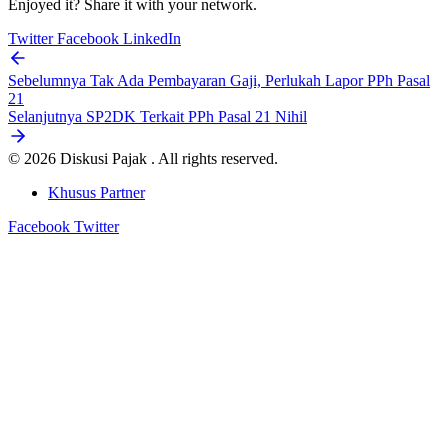
Enjoyed it? Share it with your network.
Twitter
Facebook
LinkedIn
Sebelumnya
Tak Ada Pembayaran Gaji, Perlukah Lapor PPh Pasal
21
Selanjutnya
SP2DK Terkait PPh Pasal 21 Nihil
© 2026 Diskusi Pajak . All rights reserved.
Khusus Partner
Facebook
Twitter