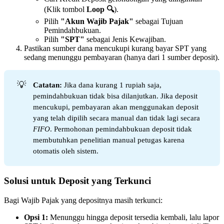
(Klik tombol
Loop 🔍
).
Pilih
"Akun Wajib Pajak"
sebagai Tujuan
Pemindahbukuan.
Pilih
"SPT"
sebagai Jenis Kewajiban.
Pastikan sumber dana mencukupi kurang bayar SPT yang
sedang menunggu pembayaran (hanya dari 1 sumber deposit).
💡
Catatan:
Jika dana kurang 1 rupiah saja,
pemindahbukuan tidak bisa dilanjutkan. Jika deposit
mencukupi, pembayaran akan menggunakan deposit
yang telah dipilih secara manual dan tidak lagi secara
FIFO
. Permohonan pemindahbukuan deposit tidak
membutuhkan penelitian manual petugas karena
otomatis oleh sistem.
Solusi untuk Deposit yang Terkunci
Bagi Wajib Pajak yang depositnya masih terkunci:
Opsi 1:
Menunggu hingga deposit tersedia kembali, lalu lapor