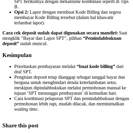
SPT berikutnya dengan mekanisme kombinasi seperti di Tips
B.
Opsi 2:
Lapor dengan membuat Kode Billing dan segera
membayar Kode Billing tersebut (dalam hal khawatir
terlambat lapor).
Cara cek deposit sudah dapat digunakan secara mandiri:
Saat
mengklik "Bayar dan Lapor SPT", pilihan
“Pemindahbukuan
deposit”
sudah muncul.
Kesimpulan
Prioritaskan pembayaran melalui
“buat kode billing”
dari
draf SPT.
Pengisian deposit tetap dianggap sebagai tanggal bayar dan
berguna untuk menghindari denda keterlambatan setor,
meskipun dipindahbukukan melalui permohonan manual ke
tujuan ‘SPT menunggu pembayaran’ di kemudian hari.
Cara kombinasi pelaporan SPT dan pemindahbukuan dengan
permohonan lebih rapi, mudah dilacak, dan meminimalkan
waiting time
.
Share this post