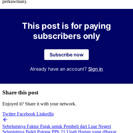
perkawinan).
This post is for paying
subscribers only
Subscribe now
Already have an account?
Sign in
Share this post
Enjoyed it? Share it with your network.
Twitter
Facebook
LinkedIn
Sebelumnya
Faktur Pajak untuk Pembeli dari Luar Negeri
Selanjutnya
Bukti Potong PPh 21 Upah Harian yang dibayar