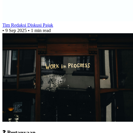
Tim Redaksi Diskusi Pajak
•
9 Sep 2025
•
1 min read
❓ Pertanyaan