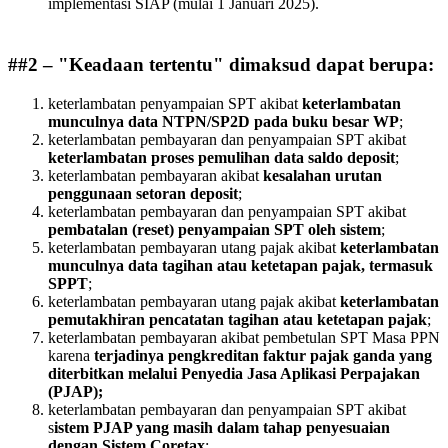
implementasi SIAP (mulai 1 Januari 2025).
##2 – "Keadaan tertentu
" dimaksud
dapat berupa
:
keterlambatan penyampaian SPT akibat
keterlambatan
munculnya data NTPN/SP2D pada buku besar WP
;
keterlambatan pembayaran dan penyampaian SPT akibat
keterlambatan proses pemulihan data saldo deposit
;
keterlambatan pembayaran akibat
kesalahan urutan
penggunaan setoran deposit
;
keterlambatan pembayaran dan penyampaian SPT akibat
pembatalan (reset) penyampaian SPT oleh sistem
;
keterlambatan pembayaran utang pajak akibat
keterlambatan
munculnya data tagihan atau ketetapan pajak, termasuk
SPPT
;
keterlambatan pembayaran utang pajak akibat
keterlambatan
pemutakhiran pencatatan tagihan atau ketetapan pajak
;
keterlambatan pembayaran akibat pembetulan SPT Masa PPN
karena
terjadinya pengkreditan faktur pajak ganda yang
diterbitkan melalui Penyedia Jasa Aplikasi Perpajakan
(PJAP);
keterlambatan pembayaran dan penyampaian SPT akibat
s
istem PJAP yang masih dalam tahap penyesuaian
dengan Sistem Coretax
;