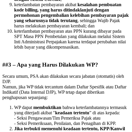
keterlambatan pembayaran akibat
kesalahan pembuatan
kode billing, yang harus ditindaklanjuti dengan
permohonan pengembalian kelebihan pembayaran pajak
yang seharusnya tidak terutang
, sehingga Wajib Pajak
harus melakukan pembayaran kembali; dan
keterlambatan pembayaran atas PPN kurang dibayar pada
SPT Masa PPN Pembetulan yang dilakukan melalui Sistem
Inti Administrasi Perpajakan karena terdapat perubahan nilai
lebih bayar yang dikompensasikan.
##3 – Apa yang Harus Dilakukan WP?
Secara umum, PSA akan dilakukan secara jabatan (otomatis) oleh
DJP.
Namun, jika WP tidak tercantum dalam Daftar Spesifik atau Daftar
Indikatif (Data Internal DJP), WP tetap dapat diberikan
penghapusan sepanjang:
WP dapat
membuktikan
bahwa keterlambatannya termasuk
yang diterjadi akibat "
keadaan tertentu
” di atas kepada:
- Seksi Pengawasan/Tim Pemeriksa Pajak atau
- Seksi Pemeriksaan, Penilaian, dan Penagihan di KPP.
Jika terbukti memenuhi keadaan tertentu, KPP/Kanwil