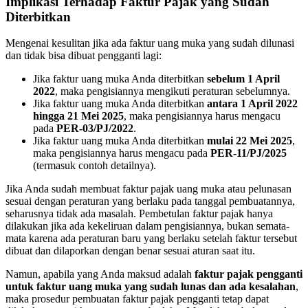
Implikasi Terhadap Faktur Pajak yang Sudah
Diterbitkan
Mengenai kesulitan jika ada faktur uang muka yang sudah dilunasi
dan tidak bisa dibuat pengganti lagi:
Jika faktur uang muka Anda diterbitkan
sebelum 1 April
2022
, maka pengisiannya mengikuti peraturan sebelumnya.
Jika faktur uang muka Anda diterbitkan
antara 1 April 2022
hingga 21 Mei 2025
, maka pengisiannya harus mengacu
pada
PER-03/PJ/2022
.
Jika faktur uang muka Anda diterbitkan
mulai 22 Mei 2025
,
maka pengisiannya harus mengacu pada
PER-11/PJ/2025
(termasuk contoh detailnya).
Jika Anda sudah membuat faktur pajak uang muka atau pelunasan
sesuai dengan peraturan yang berlaku pada tanggal pembuatannya,
seharusnya tidak ada masalah. Pembetulan faktur pajak hanya
dilakukan jika ada kekeliruan dalam pengisiannya, bukan semata-
mata karena ada peraturan baru yang berlaku setelah faktur tersebut
dibuat dan dilaporkan dengan benar sesuai aturan saat itu.
Namun, apabila yang Anda maksud adalah
faktur pajak pengganti
untuk faktur uang muka yang sudah lunas dan ada kesalahan
,
maka prosedur pembuatan faktur pajak pengganti tetap dapat