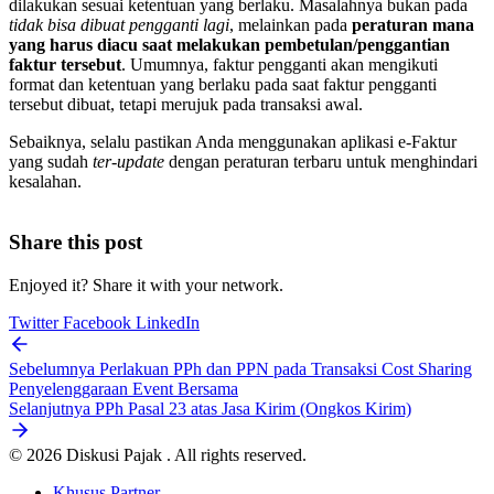
dilakukan sesuai ketentuan yang berlaku. Masalahnya bukan pada
tidak bisa dibuat pengganti lagi
, melainkan pada
peraturan mana
yang harus diacu saat melakukan pembetulan/penggantian
faktur tersebut
. Umumnya, faktur pengganti akan mengikuti
format dan ketentuan yang berlaku pada saat faktur pengganti
tersebut dibuat, tetapi merujuk pada transaksi awal.
Sebaiknya, selalu pastikan Anda menggunakan aplikasi e-Faktur
yang sudah
ter-update
dengan peraturan terbaru untuk menghindari
kesalahan.
Share this post
Enjoyed it? Share it with your network.
Twitter
Facebook
LinkedIn
Sebelumnya
Perlakuan PPh dan PPN pada Transaksi Cost Sharing
Penyelenggaraan Event Bersama
Selanjutnya
PPh Pasal 23 atas Jasa Kirim (Ongkos Kirim)
© 2026 Diskusi Pajak . All rights reserved.
Khusus Partner