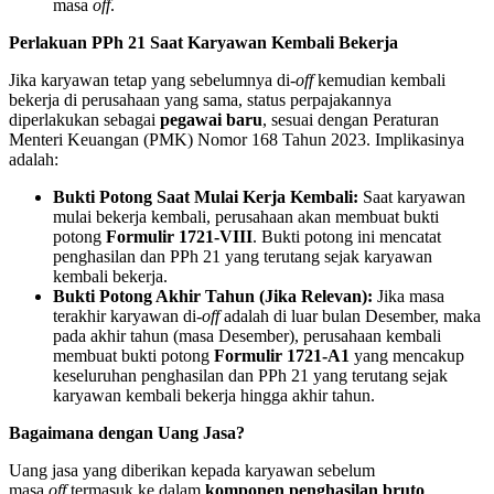
masa
off
.
Perlakuan PPh 21 Saat Karyawan Kembali Bekerja
Jika karyawan tetap yang sebelumnya di-
off
kemudian kembali
bekerja di perusahaan yang sama, status perpajakannya
diperlakukan sebagai
pegawai baru
, sesuai dengan Peraturan
Menteri Keuangan (PMK) Nomor 168 Tahun 2023. Implikasinya
adalah:
Bukti Potong Saat Mulai Kerja Kembali:
Saat karyawan
mulai bekerja kembali, perusahaan akan membuat bukti
potong
Formulir 1721-VIII
. Bukti potong ini mencatat
penghasilan dan PPh 21 yang terutang sejak karyawan
kembali bekerja.
Bukti Potong Akhir Tahun (Jika Relevan):
Jika masa
terakhir karyawan di-
off
adalah di luar bulan Desember, maka
pada akhir tahun (masa Desember), perusahaan kembali
membuat bukti potong
Formulir 1721-A1
yang mencakup
keseluruhan penghasilan dan PPh 21 yang terutang sejak
karyawan kembali bekerja hingga akhir tahun.
Bagaimana dengan Uang Jasa?
Uang jasa yang diberikan kepada karyawan sebelum
masa
off
termasuk ke dalam
komponen penghasilan bruto