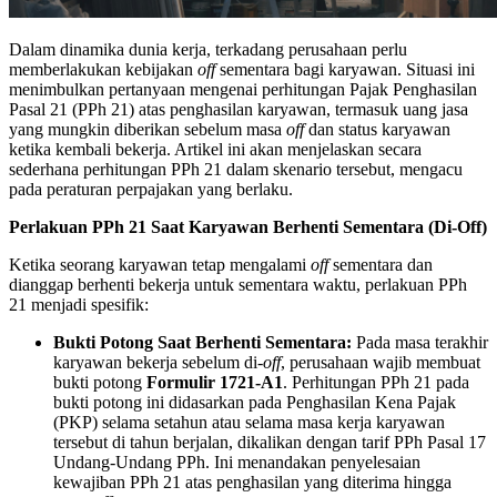
Dalam dinamika dunia kerja, terkadang perusahaan perlu
memberlakukan kebijakan
off
sementara bagi karyawan. Situasi ini
menimbulkan pertanyaan mengenai perhitungan Pajak Penghasilan
Pasal 21 (PPh 21) atas penghasilan karyawan, termasuk uang jasa
yang mungkin diberikan sebelum masa
off
dan status karyawan
ketika kembali bekerja. Artikel ini akan menjelaskan secara
sederhana perhitungan PPh 21 dalam skenario tersebut, mengacu
pada peraturan perpajakan yang berlaku.
Perlakuan PPh 21 Saat Karyawan Berhenti Sementara (Di-Off)
Ketika seorang karyawan tetap mengalami
off
sementara dan
dianggap berhenti bekerja untuk sementara waktu, perlakuan PPh
21 menjadi spesifik:
Bukti Potong Saat Berhenti Sementara:
Pada masa terakhir
karyawan bekerja sebelum di-
off
, perusahaan wajib membuat
bukti potong
Formulir 1721-A1
. Perhitungan PPh 21 pada
bukti potong ini didasarkan pada Penghasilan Kena Pajak
(PKP) selama setahun atau selama masa kerja karyawan
tersebut di tahun berjalan, dikalikan dengan tarif PPh Pasal 17
Undang-Undang PPh. Ini menandakan penyelesaian
kewajiban PPh 21 atas penghasilan yang diterima hingga