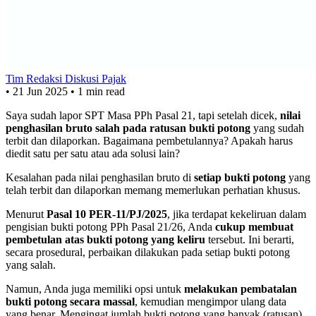
Tim Redaksi Diskusi Pajak
•
21 Jun 2025
•
1 min read
Saya sudah lapor SPT Masa PPh Pasal 21, tapi setelah dicek,
nilai
penghasilan bruto salah pada ratusan bukti potong
yang sudah
terbit dan dilaporkan. Bagaimana pembetulannya? Apakah harus
diedit satu per satu atau ada solusi lain?
Kesalahan pada nilai penghasilan bruto di
setiap bukti potong
yang
telah terbit dan dilaporkan memang memerlukan perhatian khusus.
Menurut
Pasal 10 PER-11/PJ/2025
, jika terdapat kekeliruan dalam
pengisian bukti potong PPh Pasal 21/26, Anda
cukup membuat
pembetulan atas bukti potong yang keliru
tersebut. Ini berarti,
secara prosedural, perbaikan dilakukan pada setiap bukti potong
yang salah.
Namun, Anda juga memiliki opsi untuk
melakukan pembatalan
bukti potong secara massal
, kemudian mengimpor ulang data
yang benar. Mengingat jumlah bukti potong yang banyak (ratusan),