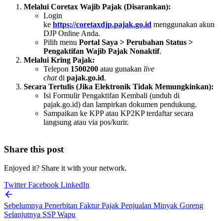
Melalui Coretax Wajib Pajak (Disarankan):
Login
ke
https://coretaxdjp.pajak.go.id
menggunakan akun
DJP Online Anda.
Pilih menu
Portal Saya > Perubahan Status >
Pengaktifan Wajib Pajak Nonaktif
.
Melalui Kring Pajak:
Telepon
1500200
atau gunakan
live
chat
di
pajak.go.id
.
Secara Tertulis (Jika Elektronik Tidak Memungkinkan):
Isi Formulir Pengaktifan Kembali (unduh di
pajak.go.id) dan lampirkan dokumen pendukung.
Sampaikan ke KPP atau KP2KP terdaftar secara
langsung atau via pos/kurir.
Share this post
Enjoyed it? Share it with your network.
Twitter
Facebook
LinkedIn
Sebelumnya
Penerbitan Faktur Pajak Penjualan Minyak Goreng
Selanjutnya
SSP Wapu