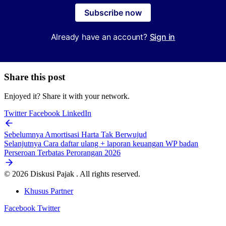
Subscribe now
Already have an account?
Sign in
Share this post
Enjoyed it? Share it with your network.
Twitter
Facebook
LinkedIn
Sebelumnya
Amortisasi Harta Tak Berwujud
Selanjutnya
Cara daftar ulang + laporan keuangan WP badan
Perseroan Terbatas Perorangan 2026
© 2026 Diskusi Pajak . All rights reserved.
Khusus Partner
Facebook
Twitter