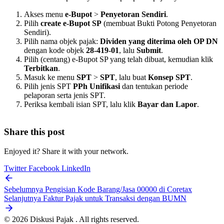
Akses menu
e-Bupot
>
Penyetoran Sendiri
.
Pilih
create e-Bupot SP
(membuat Bukti Potong Penyetoran
Sendiri).
Pilih nama objek pajak:
Dividen yang diterima oleh OP DN
dengan kode objek
28-419-01
, lalu
Submit
.
Pilih (centang) e-Bupot SP yang telah dibuat, kemudian klik
Terbitkan
.
Masuk ke menu
SPT
>
SPT
, lalu buat
Konsep SPT
.
Pilih jenis SPT
PPh Unifikasi
dan tentukan periode
pelaporan serta jenis SPT.
Periksa kembali isian SPT, lalu klik
Bayar dan Lapor
.
Share this post
Enjoyed it? Share it with your network.
Twitter
Facebook
LinkedIn
Sebelumnya
Pengisian Kode Barang/Jasa 00000 di Coretax
Selanjutnya
Faktur Pajak untuk Transaksi dengan BUMN
© 2026 Diskusi Pajak . All rights reserved.