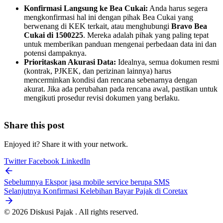
Konfirmasi Langsung ke Bea Cukai:
Anda harus segera
mengkonfirmasi hal ini dengan pihak Bea Cukai yang
berwenang di KEK terkait, atau menghubungi
Bravo Bea
Cukai di 1500225
. Mereka adalah pihak yang paling tepat
untuk memberikan panduan mengenai perbedaan data ini dan
potensi dampaknya.
Prioritaskan Akurasi Data:
Idealnya, semua dokumen resmi
(kontrak, PJKEK, dan perizinan lainnya) harus
mencerminkan kondisi dan rencana sebenarnya dengan
akurat. Jika ada perubahan pada rencana awal, pastikan untuk
mengikuti prosedur revisi dokumen yang berlaku.
Share this post
Enjoyed it? Share it with your network.
Twitter
Facebook
LinkedIn
Sebelumnya
Ekspor jasa mobile service berupa SMS
Selanjutnya
Konfirmasi Kelebihan Bayar Pajak di Coretax
© 2026 Diskusi Pajak . All rights reserved.