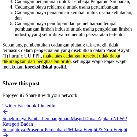
Cadangan penjaminan untuk Lembaga Penjamin Simpanan;
Cadangan biaya reklamasi untuk usaha pertambangan;
Cadangan biaya penanaman kembali untuk usaha kehutanan;
dan
Cadangan biaya penutupan dan pemeliharaan tempat
pembuangan limbah industri untuk usaha pengolahan limbah
industri, yang seluruhnya memenuhi persyaratan tertentu.
Sepanjang pembentukan cadangan piutang tak tertagih tidak
termasuk dalam pengecualian yang disebutkan dalam Pasal 9 ayat
(1) huruf c UU PPh,
maka atas cadangan tersebut tidak dapat
dikurangkan dari penghasilan bruto
, sehingga Wajib Pajak wajib
melakukan
koreksi fiskal positif
.
Share this post
Enjoyed it? Share it with your network.
Twitter
Facebook
LinkedIn
Sebelumnya
Panitia Pembangunan Masjid Dapat Ajukan NPWP
Kategori Badan
Selanjutnya
Prosedur Pemilahan PM Jasa Freight & Non-Freight