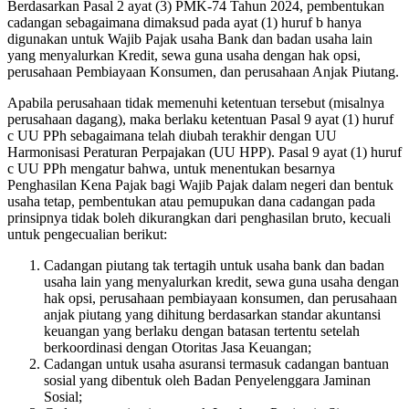
Berdasarkan Pasal 2 ayat (3) PMK-74 Tahun 2024, pembentukan
cadangan sebagaimana dimaksud pada ayat (1) huruf b hanya
digunakan untuk Wajib Pajak usaha Bank dan badan usaha lain
yang menyalurkan Kredit, sewa guna usaha dengan hak opsi,
perusahaan Pembiayaan Konsumen, dan perusahaan Anjak Piutang.
Apabila perusahaan tidak memenuhi ketentuan tersebut (misalnya
perusahaan dagang), maka berlaku ketentuan Pasal 9 ayat (1) huruf
c UU PPh sebagaimana telah diubah terakhir dengan UU
Harmonisasi Peraturan Perpajakan (UU HPP). Pasal 9 ayat (1) huruf
c UU PPh mengatur bahwa, untuk menentukan besarnya
Penghasilan Kena Pajak bagi Wajib Pajak dalam negeri dan bentuk
usaha tetap, pembentukan atau pemupukan dana cadangan pada
prinsipnya tidak boleh dikurangkan dari penghasilan bruto, kecuali
untuk pengecualian berikut:
Cadangan piutang tak tertagih untuk usaha bank dan badan
usaha lain yang menyalurkan kredit, sewa guna usaha dengan
hak opsi, perusahaan pembiayaan konsumen, dan perusahaan
anjak piutang yang dihitung berdasarkan standar akuntansi
keuangan yang berlaku dengan batasan tertentu setelah
berkoordinasi dengan Otoritas Jasa Keuangan;
Cadangan untuk usaha asuransi termasuk cadangan bantuan
sosial yang dibentuk oleh Badan Penyelenggara Jaminan
Sosial;