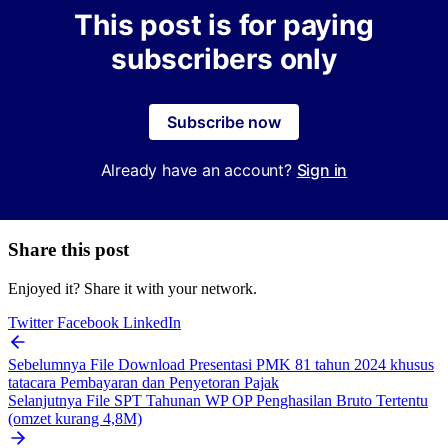
This post is for paying
subscribers only
Subscribe now
Already have an account?
Sign in
Share this post
Enjoyed it? Share it with your network.
Twitter
Facebook
LinkedIn
Sebelumnya
File Download Presentasi PMK 81 tahun 2024 khusus
tatacara Pembayaran dan Penyetoran Pajak
Selanjutnya
File SPT Tahunan WP OP Penghasilan Bruto Tertentu
(omzet kurang 4,8M)