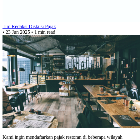
Tim Redaksi Diskusi Pajak
•
23 Jun 2025
•
1 min read
Kami ingin mendaftarkan pajak restoran di beberapa wilayah