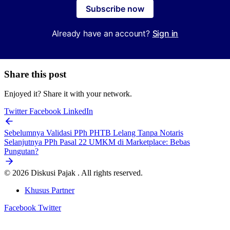
Subscribe now
Already have an account?
Sign in
Share this post
Enjoyed it? Share it with your network.
Twitter
Facebook
LinkedIn
Sebelumnya
Validasi PPh PHTB Lelang Tanpa Notaris
Selanjutnya
PPh Pasal 22 UMKM di Marketplace: Bebas
Pungutan?
© 2026 Diskusi Pajak . All rights reserved.
Khusus Partner
Facebook
Twitter